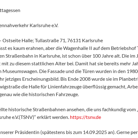
ttagessen
ennahverkehr Karlsruhe e.V.
 Ostseite Halle; Tullastraße 71, 76131 Karlsruhe
st es kaum erahnen, aber die Wagenhalle II auf dem Betriebshof 
en Straßenbahn in Karlsruhe, ist schon über 100 Jahre alt. Die im
mit zu diesem stattlichen Alter bei. Damit hat sie bereits mehr Ja
ten Museumswagen. Die Fassade und die Türen wurden in den 1980
 ihr jetziges Erscheinungsbild. Bis Ende 2008 wurde sie im Planbet
wigstraße die Halle für Linienfahrzeuge überflüssig gemacht, Ar
 genau wie die historischen Fahrzeuge.
llte historische Straßenbahnen ansehen, die uns fachkundig vom 
ruhe e.V.(TSNV)“ erklärt werden.
https://tsnv.de
 unserer Präsidentin (spätestens bis zum 14.09.2025 an). Gerne per