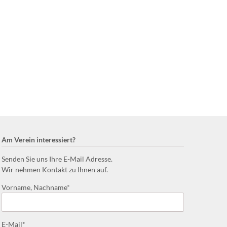
Am Verein interessiert?
Senden Sie uns Ihre E-Mail Adresse.
Wir nehmen Kontakt zu Ihnen auf.
Pflichtfeld
Vorname, Nachname
*
Pflichtfeld
E-Mail
*