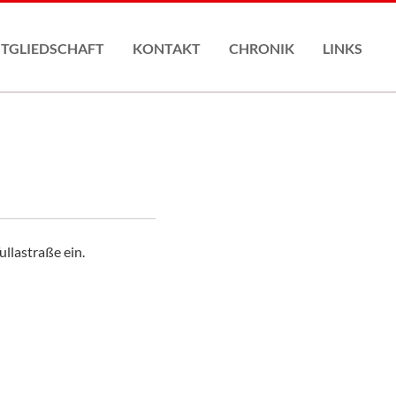
Nav
übe
ITGLIEDSCHAFT
KONTAKT
CHRONIK
LINKS
gliederantrag
llastraße ein.