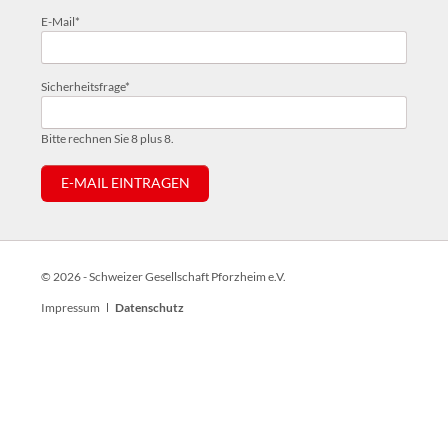
Pflichtfeld
E-Mail
*
Pflichtfeld
Sicherheitsfrage
*
Bitte rechnen Sie 8 plus 8.
E-MAIL EINTRAGEN
© 2026 - Schweizer Gesellschaft Pforzheim e.V.
Navigation
Impressum
Datenschutz
überspringen