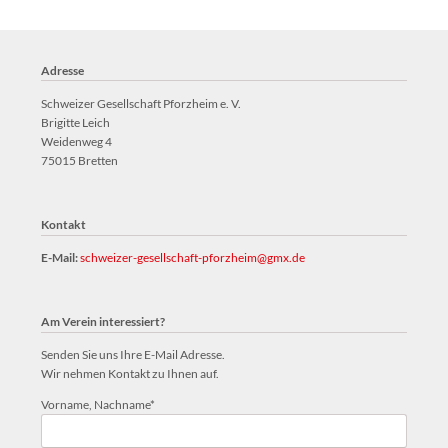
Adresse
Schweizer Gesellschaft Pforzheim e. V.
Brigitte Leich
Weidenweg 4
75015 Bretten
Kontakt
E-Mail:
schweizer-gesellschaft-pforzheim@gmx.de
Am Verein interessiert?
Senden Sie uns Ihre E-Mail Adresse.
Wir nehmen Kontakt zu Ihnen auf.
Pflichtfeld
Vorname, Nachname
*