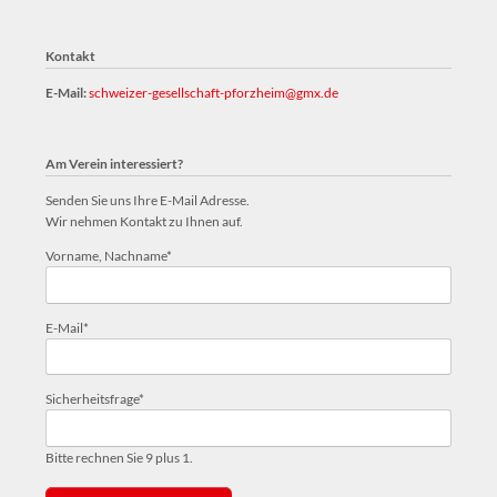
Kontakt
E-Mail:
schweizer-gesellschaft-pforzheim@gmx.de
Am Verein interessiert?
Senden Sie uns Ihre E-Mail Adresse.
Wir nehmen Kontakt zu Ihnen auf.
Pflichtfeld
Vorname, Nachname
*
Pflichtfeld
E-Mail
*
Pflichtfeld
Sicherheitsfrage
*
Bitte rechnen Sie 9 plus 1.