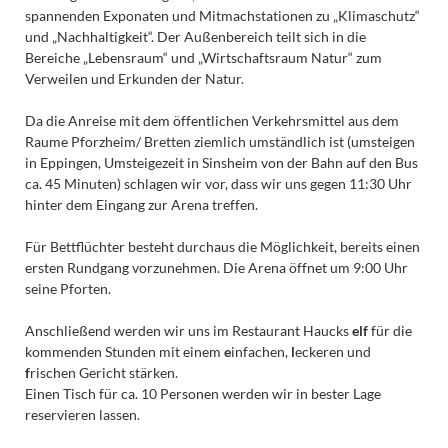
spannenden Exponaten und Mitmachstationen zu „Klimaschutz“
und „Nachhaltigkeit“. Der Außenbereich teilt sich in die
Bereiche „Lebensraum“ und „Wirtschaftsraum Natur“ zum
Verweilen und Erkunden der Natur.
Da die Anreise mit dem öffentlichen Verkehrsmittel aus dem
Raume Pforzheim/ Bretten ziemlich umständlich ist (umsteigen
in Eppingen, Umsteigezeit in Sinsheim von der Bahn auf den Bus
ca. 45 Minuten) schlagen wir vor, dass wir uns gegen 11:30 Uhr
hinter dem Eingang zur Arena treffen.
Für Bettflüchter besteht durchaus die Möglichkeit, bereits einen
ersten Rundgang vorzunehmen. Die Arena öffnet um 9:00 Uhr
seine Pforten.
Anschließend werden wir uns im Restaurant Haucks
elf
für die
kommenden Stunden mit einem
e
infachen,
l
eckeren und
f
rischen Gericht stärken.
Einen Tisch für ca. 10 Personen werden wir in bester Lage
reservieren lassen.