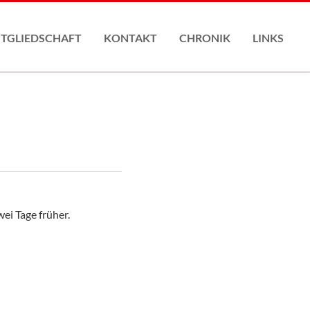
Nav
übe
ITGLIEDSCHAFT
KONTAKT
CHRONIK
LINKS
gliederantrag
ei Tage früher.