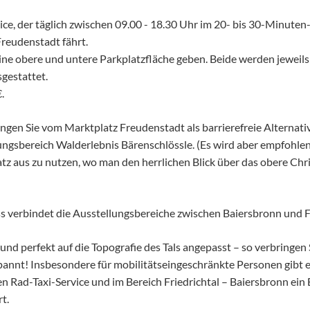
vice, der täglich zwischen 09.00 - 18.30 Uhr im 20- bis 30-Minute
reudenstadt fährt.
ine obere und untere Parkplatzfläche geben. Beide werden jeweils
gestattet.
.
angen Sie vom Marktplatz Freudenstadt als barrierefreie Alternati
ngsbereich Walderlebnis Bärenschlössle. (Es wird aber empfohlen
tz aus zu nutzen, wo man den herrlichen Blick über das obere Chr
s verbindet die Ausstellungsbereiche zwischen Baiersbronn und 
und perfekt auf die Topografie des Tals angepasst – so verbringen 
nnt! Insbesondere für mobilitätseingeschränkte Personen gibt es
n Rad-Taxi-Service und im Bereich Friedrichtal – Baiersbronn ein
t.