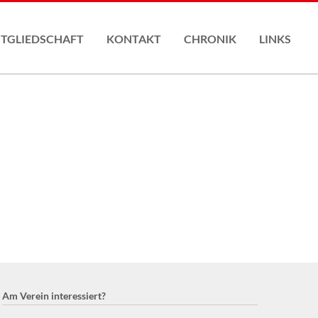
Nav
übe
ITGLIEDSCHAFT
KONTAKT
CHRONIK
LINKS
gliederantrag
Am Verein interessiert?